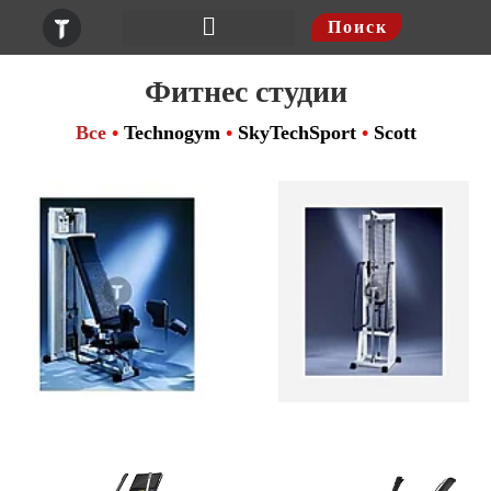
Поиск
Шведские стенки
Фитнес студии
Все
•
Technogym
•
SkyTechSport
•
Scott