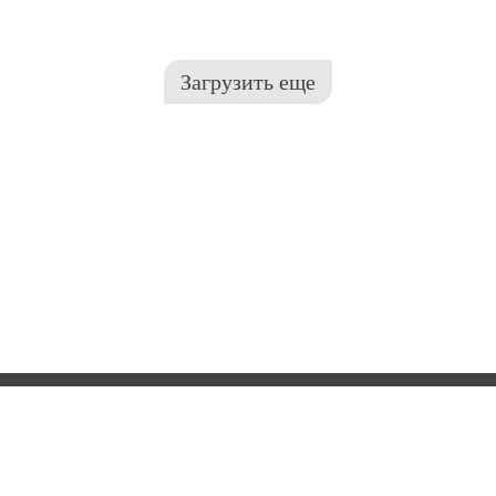
Загрузить еще
Доставка
Ремонт
Купим
О нас
Авто-добавление в группы