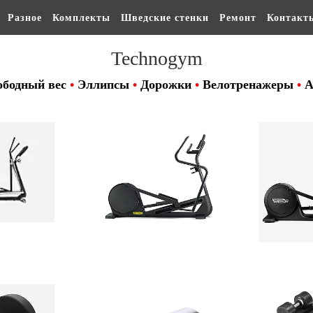
Разное
Комплекты
Шведские стенки
Ремонт
Контакт
Technogym
ободный вес
•
Эллипсы
•
Дорожки
•
Велотренажеры
•
А