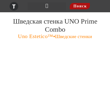
Поиск
Шведские стенки
Шведская стенка UNO Prime
Combo
Uno Estetico
™
▪️
Шведские стенки