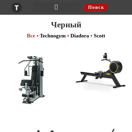
Поиск
Шведские стенки
Черный
Все
•
Technogym
•
Diadora
•
Scott