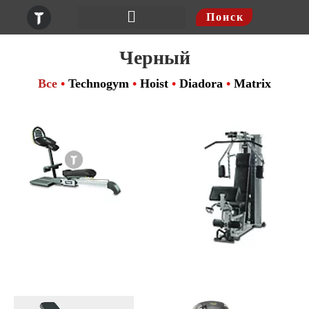
Поиск
Шведские стенки
Черный
Все
•
Technogym
•
Hoist
•
Diadora
•
Matrix